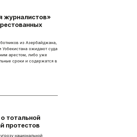
я журналистов»
арестованных
аботников из Азербайджана,
и Узбекистана ожидают суда
ним арестом, либо уже
льные сроки и содержатся в
 о тотальной
ай протестов
угрозу национальной