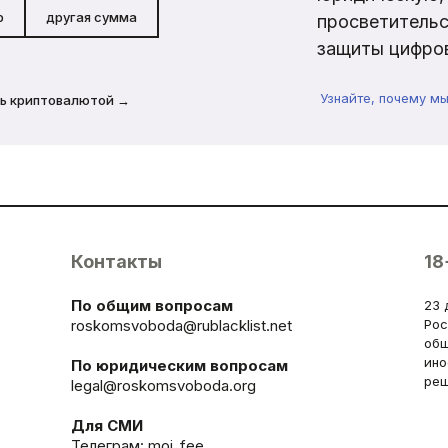
р
другая сумма
просветительс
защиты цифров
Узнайте, почему м
ь криптовалютой →
Контакты
18
По общим вопросам
23 
roskomsvoboda@rublacklist.net
Рос
общ
ино
По юридическим вопросам
реш
legal@roskomsvoboda.org
Для СМИ
Телеграм:
moi_fee