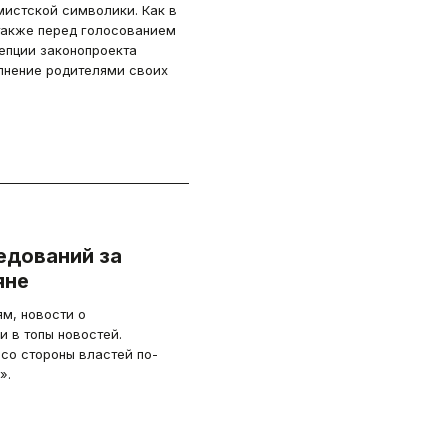
мистской символики. Как в
 также перед голосованием
цепции законопроекта
лнение родителями своих
едований за
яне
м, новости о
 в топы новостей.
со стороны властей по-
».