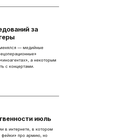
едований за
огеры
оменялся — медийные
пецоперационные»
 «иноагентах», а некоторым
ь с концертами.
твенности июль
и в интернете, в котором
 фейки» про армию, но