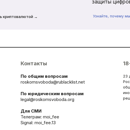
защиты цифров
Узнайте, почему м
ь криптовалютой →
Контакты
18
По общим вопросам
23 
roskomsvoboda@rublacklist.net
Рос
общ
ино
По юридическим вопросам
реш
legal@roskomsvoboda.org
Для СМИ
Телеграм:
moi_fee
Signal: moi_fee.13