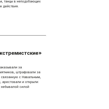
м, танцы в неподобающих
е действия.
экстремистские»
наказывали за
мятников, штрафовали за
 связанную с Навальным,
, арестовали и открыли
с небывалой силой