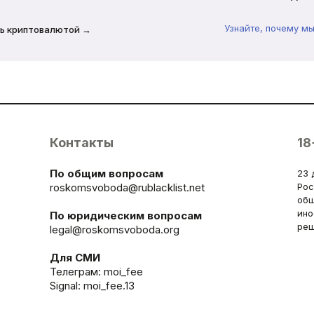
Узнайте, почему м
ь криптовалютой →
Контакты
18
По общим вопросам
23 
roskomsvoboda@rublacklist.net
Рос
общ
ино
По юридическим вопросам
реш
legal@roskomsvoboda.org
Для СМИ
Телеграм:
moi_fee
Signal: moi_fee.13