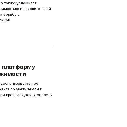
 а также усложняет
имостью; в пояснительной
а борьбу с
виков.
ю платформу
ижимости
 воспользоваться её
ента по учету земли и
й края, Иркутская область