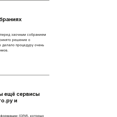
обраниях
 перед заочным собранием
принято решение о
то делало процедуру очень
омов.
ны ещё сервисы
о.ру и
формации (ОРИ), которых