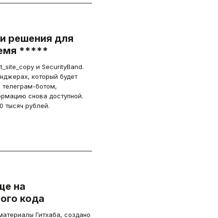
ли решения для
емя *****
_site_copy и SecurityBand.
нджерах, который будет
и телеграм-ботом,
рмацию снова доступной.
0 тысяч рублей.
ще на
ого кода
материалы Гитхаба, создано