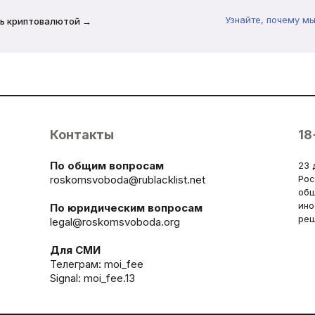
Узнайте, почему м
ь криптовалютой →
Контакты
18
По общим вопросам
23 
roskomsvoboda@rublacklist.net
Рос
общ
ино
По юридическим вопросам
реш
legal@roskomsvoboda.org
Для СМИ
Телеграм:
moi_fee
Signal: moi_fee.13