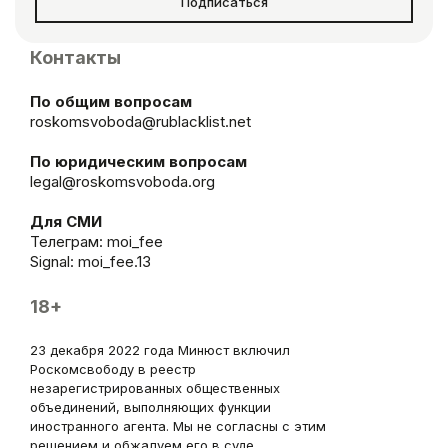
Подписаться
Контакты
По общим вопросам
roskomsvoboda@rublacklist.net
По юридическим вопросам
legal@roskomsvoboda.org
Для СМИ
Телеграм:
moi_fee
Signal: moi_fee.13
18+
23 декабря 2022 года Минюст включил
Роскомсвободу в реестр
незарегистрированных общественных
объединений, выполняющих функции
иностранного агента. Мы не согласны с этим
решением и обжалуем его в суде.