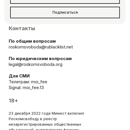
Подписаться
Контакты
По общим вопросам
roskomsvoboda@rublacklist.net
По юридическим вопросам
legal@roskomsvoboda.org
Для СМИ
Телеграм:
moi_fee
Signal: moi_fee.13
18+
23 декабря 2022 года Минюст включил
Роскомсвободу в реестр
незарегистрированных общественных
объединений, выполняющих функции