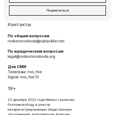
Подписаться
Контакты
По общим вопросам
roskomsvoboda@rublacklist.net
По юридическим вопросам
legal@roskomsvoboda.org
Для СМИ
Телеграм:
moi_fee
Signal: moi_fee.13
18+
23 декабря 2022 года Минюст включил
Роскомсвободу в реестр
незарегистрированных общественных
объединений, выполняющих функции