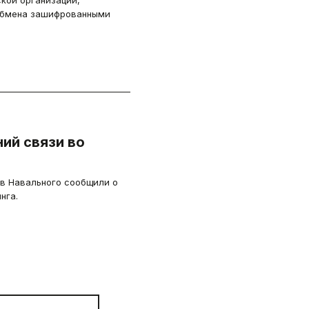
кой организации,
обмена зашифрованными
ий связи во
ов Навального сообщили о
нга.