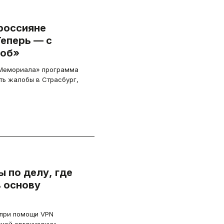
россияне
Теперь — с
лоб»
«Мемориала» программа
ть жалобы в Страсбург,
 по делу, где
в основу
 при помощи VPN