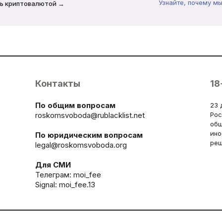
Узнайте, почему м
ь криптовалютой →
Контакты
18
По общим вопросам
23 
roskomsvoboda@rublacklist.net
Рос
общ
ино
По юридическим вопросам
реш
legal@roskomsvoboda.org
Для СМИ
Телеграм:
moi_fee
Signal: moi_fee.13