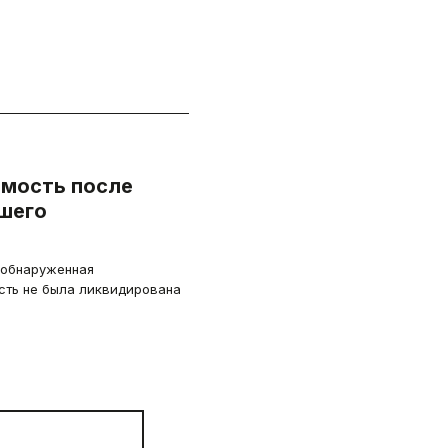
имость после
ашего
о обнаруженная
сть не была ликвидирована