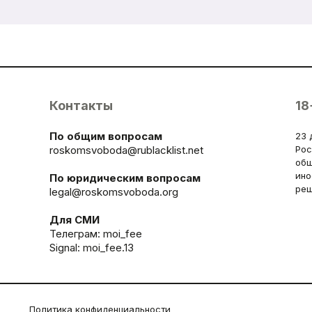
Контакты
18
По общим вопросам
23 
roskomsvoboda@rublacklist.net
Рос
общ
ино
По юридическим вопросам
реш
legal@roskomsvoboda.org
Для СМИ
Телеграм:
moi_fee
Signal: moi_fee.13
Политика конфиденциальности