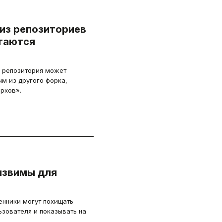
из репозиториев
стаются
к репозитория может
м из другого форка,
рков».
язвимы для
енники могут похищать
ьзователя и показывать на