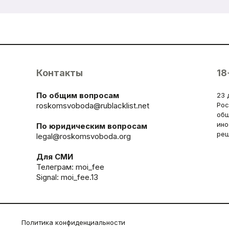
Контакты
18
По общим вопросам
23 
roskomsvoboda@rublacklist.net
Рос
общ
ино
По юридическим вопросам
реш
legal@roskomsvoboda.org
Для СМИ
Телеграм:
moi_fee
Signal: moi_fee.13
Политика конфиденциальности