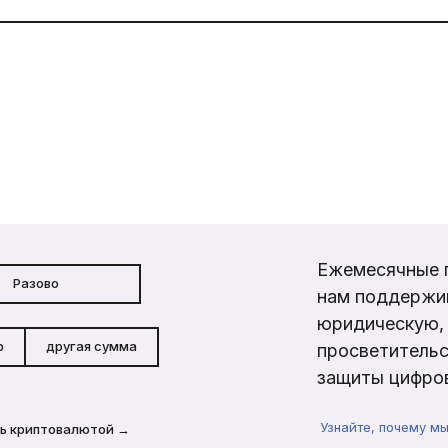
Ежемесячные 
Разово
нам поддержи
юридическую, 
р
другая сумма
просветительс
защиты цифров
Узнайте, почему м
ь криптовалютой →