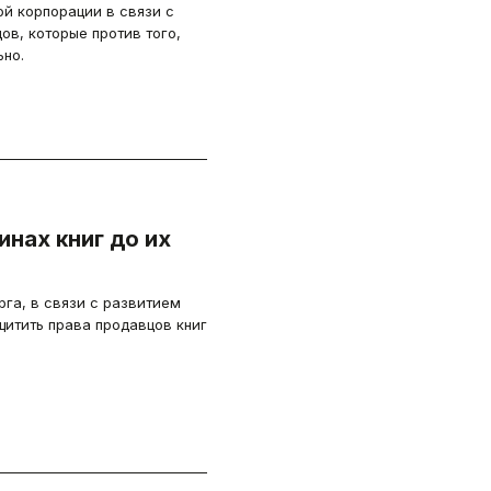
й корпорации в связи с
в, которые против того,
ьно.
нах книг до их
га, в связи с развитием
щитить права продавцов книг