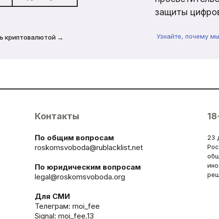
защиты цифров
Узнайте, почему м
ь криптовалютой →
Контакты
18
По общим вопросам
23 
roskomsvoboda@rublacklist.net
Рос
общ
ино
По юридическим вопросам
реш
legal@roskomsvoboda.org
Для СМИ
Телеграм:
moi_fee
Signal: moi_fee.13