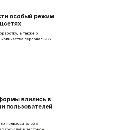
сти особый режим
оцсетях
бработку, а также о
 количества персональных
формы влились в
ии пользователей
вых пользователей в
ал госуслуг в тестовом