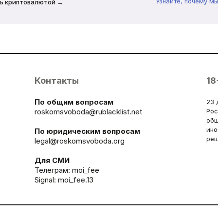
Узнайте, почему м
ь криптовалютой →
Контакты
18
По общим вопросам
23 
roskomsvoboda@rublacklist.net
Рос
общ
ино
По юридическим вопросам
реш
legal@roskomsvoboda.org
Для СМИ
Телеграм:
moi_fee
Signal: moi_fee.13