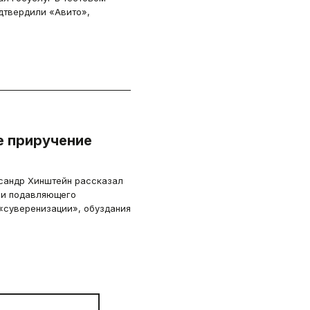
дтвердили «Авито»,
е приручение
сандр Хинштейн рассказал
ии подавляющего
«суверенизации», обуздания