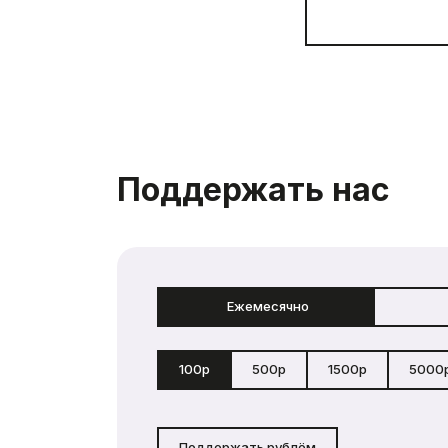
Поддержать нас
Ежемесячно
100р
500р
1500р
5000
Поддержать рублём