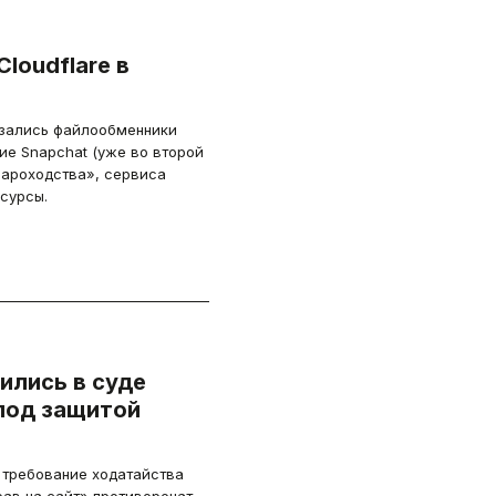
loudflare в
азались файлообменники
ие Snapchat (уже во второй
пароходства», сервиса
сурсы.
ились в суде
под защитой
 требование ходатайства