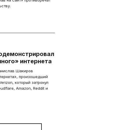
ав на сайт» противоречат
ству.
родемонстрировал
ного» интернета
танислав Шакиров
тернета», произошедший
rizon, который затронул
udflare, Amazon, Reddit и