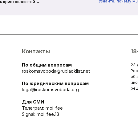
Узнайте, почему м
ь криптовалютой →
Контакты
18
По общим вопросам
23 
roskomsvoboda@rublacklist.net
Рос
общ
ино
По юридическим вопросам
реш
legal@roskomsvoboda.org
Для СМИ
Телеграм:
moi_fee
Signal: moi_fee.13