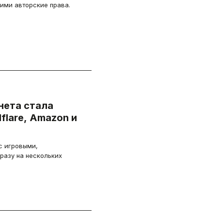
ими авторские права.
нета стала
flare, Amazon и
с игровыми,
разу на нескольких