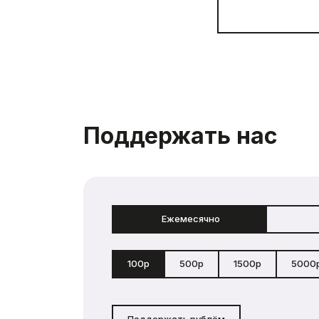
Поддержать нас
Ежемесячно
100р
500р
1500р
5000
Поддержать рублём