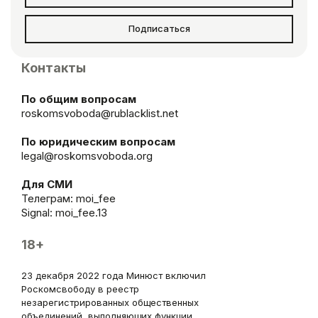
Подписаться
Контакты
По общим вопросам
roskomsvoboda@rublacklist.net
По юридическим вопросам
legal@roskomsvoboda.org
Для СМИ
Телеграм:
moi_fee
Signal: moi_fee.13
18+
23 декабря 2022 года Минюст включил
Роскомсвободу в реестр
незарегистрированных общественных
объединений, выполняющих функции