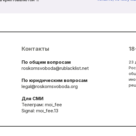
Контакты
18
По общим вопросам
23 
roskomsvoboda@rublacklist.net
Рос
общ
ино
По юридическим вопросам
реш
legal@roskomsvoboda.org
Для СМИ
Телеграм:
moi_fee
Signal: moi_fee.13