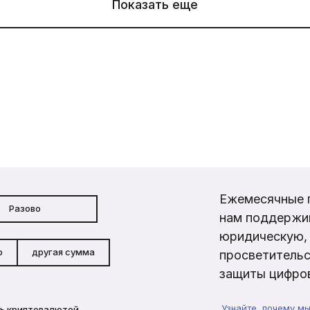
Показать еще
Ежемесячные 
Разово
нам поддержи
юридическую, 
р
другая сумма
просветительс
защиты цифров
Узнайте, почему м
ь криптовалютой →