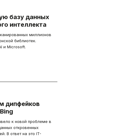
ую базу данных
ого интеллекта
сканированных миллионов
онской библиотек.
и Microsoft.
ам дипфейков
Bing
ивело к новой проблеме в
данных откровенных
 В ответ на это IT-