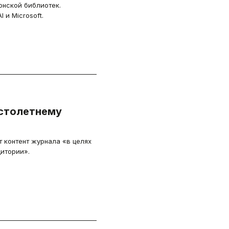
онской библиотек.
и Microsoft.
 столетнему
 контент журнала «в целях
дитории».