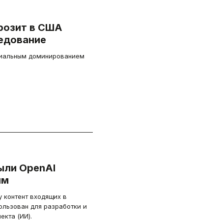
грозит в США
едование
циальным доминированием
ыли OpenAI
ям
 контент входящих в
ользован для разработки и
екта (ИИ).