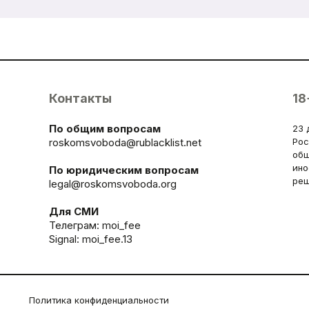
Контакты
18
По общим вопросам
23 
roskomsvoboda@rublacklist.net
Рос
общ
ино
По юридическим вопросам
реш
legal@roskomsvoboda.org
Для СМИ
Телеграм:
moi_fee
Signal: moi_fee.13
Политика конфиденциальности