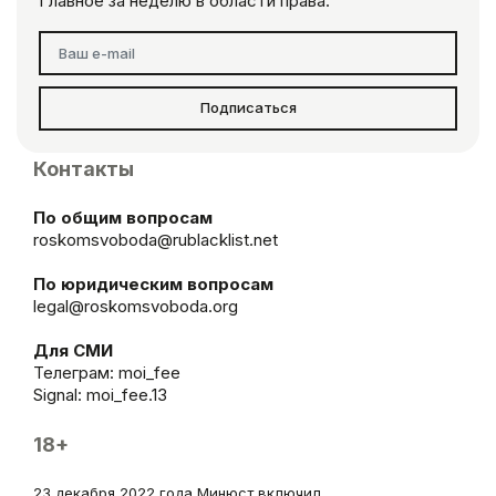
Главное за неделю в области права.
Подписаться
Контакты
По общим вопросам
roskomsvoboda@rublacklist.net
По юридическим вопросам
legal@roskomsvoboda.org
Для СМИ
Телеграм:
moi_fee
Signal: moi_fee.13
18+
23 декабря 2022 года Минюст включил