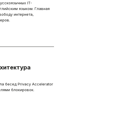
усскоязычных IT-
нглийским языком. Главная
вободу интернета,
еров.
рхитектура
 бесед Privacy Accelerator
елями блокировок.