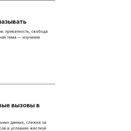
 называть
ов: приватность, свобода
вная тема — изучение
овые вызовы в
ьных данных, слежка за
сов в условиях жёсткой