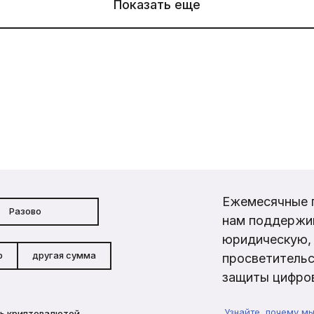
Показать еще
Ежемесячные 
Разово
нам поддержи
юридическую, 
р
другая сумма
просветительс
защиты цифров
Узнайте, почему м
ь криптовалютой →