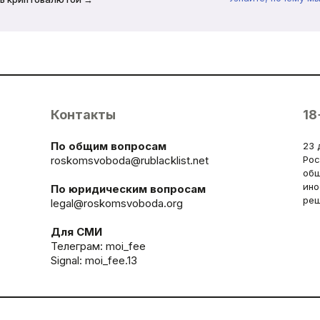
Контакты
18
По общим вопросам
23 
roskomsvoboda@rublacklist.net
Рос
общ
ино
По юридическим вопросам
реш
legal@roskomsvoboda.org
Для СМИ
Телеграм:
moi_fee
Signal: moi_fee.13