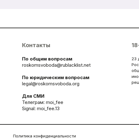
Контакты
18
По общим вопросам
23 
roskomsvoboda@rublacklist.net
Рос
общ
ино
По юридическим вопросам
реш
legal@roskomsvoboda.org
Для СМИ
Телеграм:
moi_fee
Signal: moi_fee.13
Политика конфиденциальности