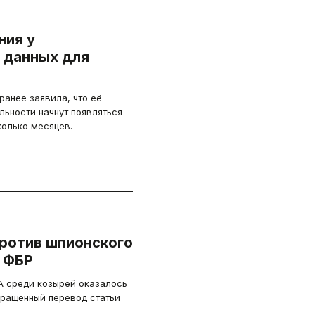
ния у
х данных для
ранее заявила, что её
ьности начнут появляться
колько месяцев.
против шпионского
и ФБР
 среди козырей оказалось
ащённый перевод статьи