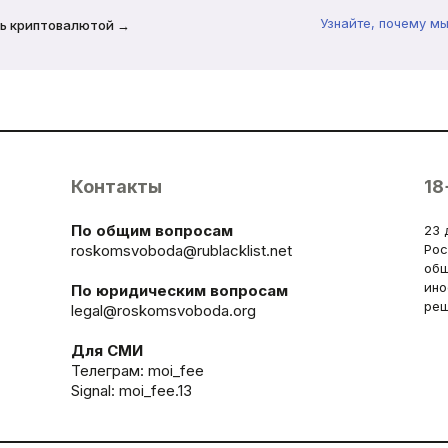
Узнайте, почему м
ь криптовалютой →
Контакты
18
По общим вопросам
23 
roskomsvoboda@rublacklist.net
Рос
общ
ино
По юридическим вопросам
реш
legal@roskomsvoboda.org
Для СМИ
Телеграм:
moi_fee
Signal: moi_fee.13