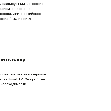
V планирует Министерство
ставщиков контента
офонд, ИРИ, Российское
ства (РИО и РВИО).
шить вашу
росветительском материале
рез Smart TV, Google Street
е необходимости