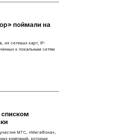
ор» поймали на
 их сетевых карт, IP-
чённых к локальным сетям
 списком
вки
 участия МТС, «МегаФона»,
ных компаний, которые