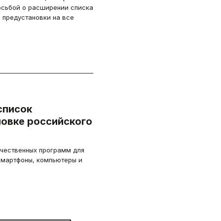
осьбой о расширении списка
 предустановки на все
список
новке российского
ечественных программ для
смартфоны, компьютеры и