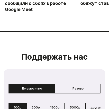
сообщили о сбоях в работе
обяжут став
Google Meet
Поддержать нас
Ежемесячно
Разово
100р
500р
1500р
5000р
другая сум