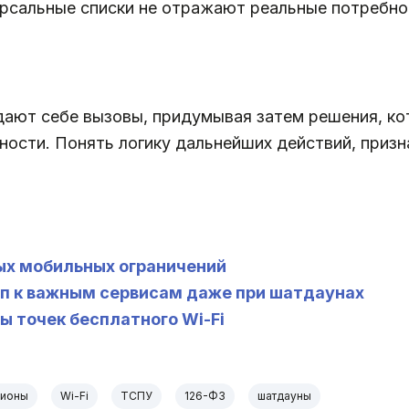
рсальные списки не отражают реальные потребнос
здают себе вызовы, придумывая затем решения, к
сти. Понять логику дальнейших действий, призна
ных мобильных ограничений
уп к важным сервисам даже при шатдаунах
ы точек бесплатного Wi-Fi
гионы
Wi-Fi
ТСПУ
126-ФЗ
шатдауны