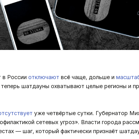
т в России
отключают
всё чаще, дольше и
масшта
то теперь шатдауны охватывают целые регионы и 
отсутствует
уже четвёртые сутки. Губернатор М
рофилактикой сетевых угроз». Власти города рас
естах — шаг, который фактически признаёт шатдау