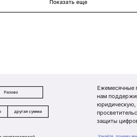
Показать еще
Ежемесячные 
Разово
нам поддержи
юридическую, 
р
другая сумма
просветительс
защиты цифров
Узнайте, почему м
ь криптовалютой →