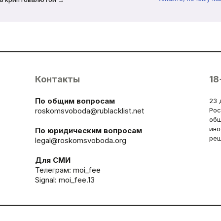
Контакты
18
По общим вопросам
23 
roskomsvoboda@rublacklist.net
Рос
общ
ино
По юридическим вопросам
реш
legal@roskomsvoboda.org
Для СМИ
Телеграм:
moi_fee
Signal: moi_fee.13