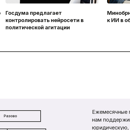
ю
Госдума предлагает
Минобрн
контролировать нейросети в
к ИИ в 
политической агитации
Ежемесячные 
Разово
нам поддержи
юридическую, 