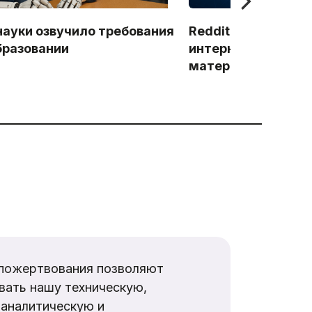
ауки озвучило требования
Reddit закрывает 
образовании
интернета» доступ
материалам
пожертвования позволяют
вать нашу техническую,
аналитическую и