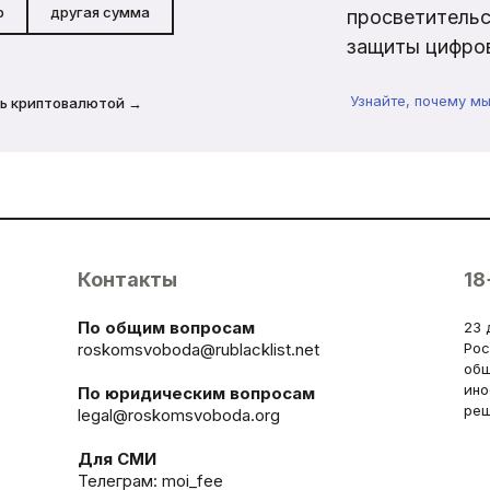
р
другая сумма
просветительс
защиты цифров
Узнайте, почему м
ь криптовалютой →
Контакты
18
По общим вопросам
23 
roskomsvoboda@rublacklist.net
Рос
общ
ино
По юридическим вопросам
реш
legal@roskomsvoboda.org
Для СМИ
Телеграм:
moi_fee