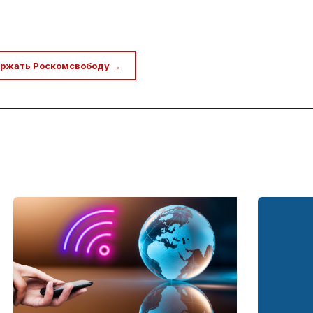
ржать Роскомсвободу →