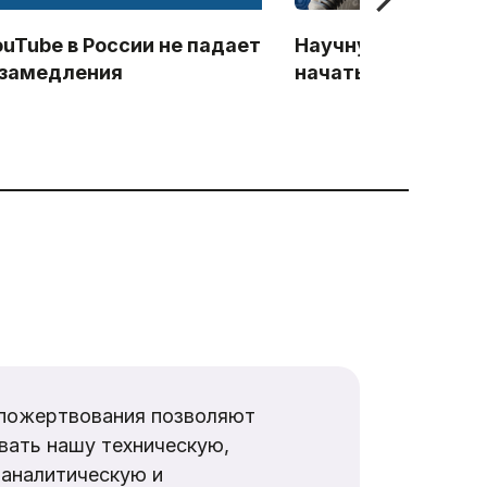
ouTube в России не падает
Научную информац
 замедления
начать блокирова
пожертвования позволяют
вать нашу техническую,
аналитическую и