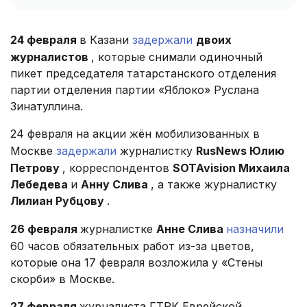
24 февраля
в Казани
задержали
двоих
журналистов
, которые снимали одиночный
пикет председателя татарстанского отделения
партии отделения партии «Яблоко» Руслана
Зинатуллина.
24 февраля на акции жён мобилизованных в
Москве
задержали
журналистку
RusNews Юлию
Петрову
, корреспондентов
SOTAvision Михаила
Лебедева
и
Анну Слива
, а также журналистку
Лилиан Рубцову
.
26 февраля
журналистке
Анне Слива
назначили
60 часов обязательных работ из-за цветов,
которые она 17 февраля возложила у «Стены
скорби» в Москве.
27 февраля
журналиста ГТРК Еврейской