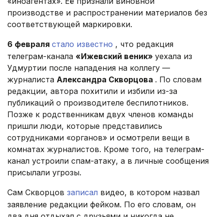
«иноагентах». Её признали виновной
производстве и распространении материалов без
соответствующей маркировки.
6 февраля
стало известно
, что редакция
телеграм-канала
«Ижевский веник»
уехала из
Удмуртии после нападения на коллегу —
журналиста
Александра Скворцова
. По словам
редакции, автора похитили и избили из-за
публикаций о производителе беспилотников.
Позже к родственникам двух членов команды
пришли люди, которые представились
сотрудниками «органов» и осмотрели вещи в
комнатах журналистов. Кроме того, на телеграм-
канал устроили спам-атаку, а в личные сообщения
присылали угрозы.
Сам Скворцов
записал
видео, в котором назвал
заявление редакции фейком. По его словам, он
два дня отдыхал с друзьями и никогда не