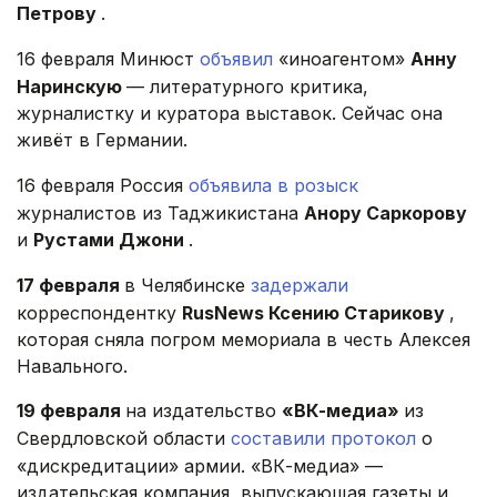
Петрову
.
16 февраля Минюст
объявил
«иноагентом»
Анну
Наринскую
— литературного критика,
журналистку и куратора выставок. Сейчас она
живёт в Германии.
16 февраля Россия
объявила в розыск
журналистов из Таджикистана
Анору Саркорову
и
Рустами Джони
.
17 февраля
в Челябинске
задержали
корреспондентку
RusNews Ксению Старикову
,
которая сняла погром мемориала в честь Алексея
Навального.
19 февраля
на издательство
«ВК-медиа»
из
Свердловской области
составили протокол
о
«дискредитации» армии. «ВК-медиа» —
издательская компания, выпускающая газеты и