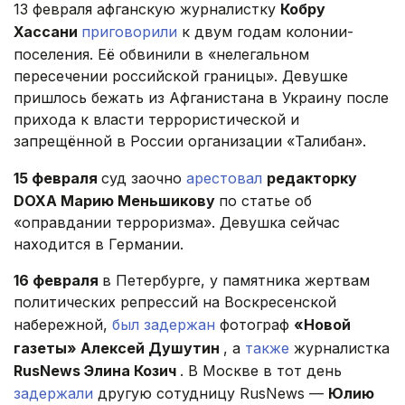
13 февраля афганскую журналистку
Кобру
Хассани
приговорили
к двум годам колонии-
поселения. Её обвинили в «нелегальном
пересечении российской границы». Девушке
пришлось бежать из Афганистана в Украину после
прихода к власти террористической и
запрещённой в России организации «Талибан».
15 февраля
суд заочно
арестовал
редакторку
DOXA Марию Меньшикову
по статье об
«оправдании терроризма». Девушка сейчас
находится в Германии.
16 февраля
в Петербурге, у памятника жертвам
политических репрессий на Воскресенской
набережной,
был задержан
фотограф
«Новой
газеты» Алексей Душутин
, а
также
журналистка
RusNews Элина Козич
. В Москве в тот день
задержали
другую сотудницу RusNews —
Юлию