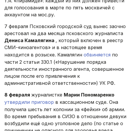
т.н. «пирамиде»: каждый из них должен привести
для голосования в марте по пять москвичей с
аккаунтом на мос.ру.
7 февраля Псковский городской суд вынес заочно
арестовал на два месяца псковского журналиста
Дениса Камалягина
, который включен в реестр
СМИ-«иноагентов» и в настоящее время
находится в розыске. Камалягин
обвиняется
по
части 2 статьи 330.1 («Нарушение порядка
деятельности иностранного агента, совершенное
лицом после его привлечения к
административной ответственности») УК РФ.
8 февраля
журналистке
Марии Пономаренко
утвердили приговор
в кассационном суде. Она
получила шесть лет колонии за «фейки» об армии.
Во время пребывания в СИЗО в отношении девуки
возбудили ещё одно уголовное дело (по статье о
причинении не опасного для здоровья вреда