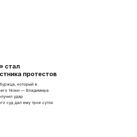
» стал
стника протестов
буржца, который в
оего тёзки — Владимира
олучил удар
го суд дал ему трое суток