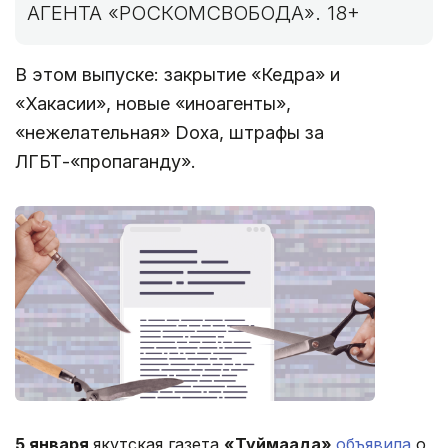
АГЕНТА «РОСКОМСВОБОДА». 18+
В этом выпуске: закрытие «Кедра» и
«Хакасии», новые «иноагенты»,
«нежелательная» Doxa, штрафы за
ЛГБТ-«пропаганду».
5 января
якутская газета
«Туймаада»
объявила
о