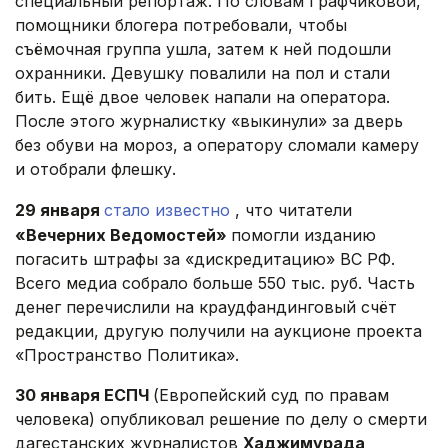
специальный репортаж. По словам Графчиковой,
помощники блогера потребовали, чтобы
съёмочная группа ушла, затем к ней подошли
охранники. Девушку повалили на пол и стали
бить. Ещё двое человек напали на оператора.
После этого журналистку «выкинули» за дверь
без обуви на мороз, а оператору сломали камеру
и отобрали флешку.
29 января
стало известно
, что читатели
«Вечерних Ведомостей»
помогли изданию
погасить штрафы за «дискредитацию» ВС РФ.
Всего медиа собрало больше 550 тыс. руб. Часть
денег перечислили на краудфандинговый счёт
редакции, другую получили на аукционе проекта
«Пространство Политика».
30 января ЕСПЧ
(Европейский суд по правам
человека) опубликовал решение по делу о смерти
дагестанских журналистов
Хаджимурада