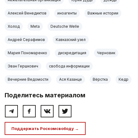
Алексей Венедиктов
иноагенты
Важные истории
Холод
Meta
Deutsche Welle
Андрей Серафимов
Кавказский узел
Мария Пономаренко
дискредитация
Черновик
Эван Гершкович
свобода информации
Вечерние Ведомости
Ася Казанце
Вёрстка
Кедр
Поделитесь материалом
Поддержать Роскомсвободу →