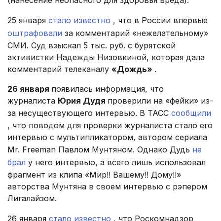
25 января
стало известно
, что в России впервые
оштрафовали
за комментарий «нежелательному»
СМИ. Суд взыскал 5 тыс. руб. с бурятской
активистки Надежды Низовкиной, которая дала
комментарий телеканалу
«Дождь»
.
26 января
появилась информация, что
журналиста
Юрия Дудя
проверили на «фейки» из-
за несуществующего интервью. В ТАСС
сообщили
, что поводом для проверки журналиста стало его
интервью с мультипликатором, автором сериала
Mr. Freeman Павлом Мунтяном. Однако Дудь
не
брал
у него интервью, а всего лишь использовал
фрагмент из клипа «Мир!! Вашему!! Дому!!»
авторства Мунтяна в своем интервью с рэпером
Лигалайзом.
26 января
стало известно
, что Роскомнадзор