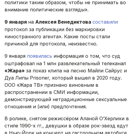
политики таким образом, чтобы не принимать во
внимание политические взгляды».
9 января
на
Алексея Венедиктова
составили
протокол за публикации без маркировки
«иностранного агента». Какие посты стали
причиной для протокола, неизвестно.
9 января
появилась
информация о том, что суд
оштрафовал на 1 млн развлекательный телеканал
«Жара»
за показ клипа на песню Майли Сайрус и
Дуа Липы Prisoner, который вышел в 2020 году.
ООО «Жара ТВ» признано виновным в
распространении в СМИ информации,
демонстрирующей нетрадиционные сексуальные
отношения и (или) предпочтения.
В ролике, снятом режиссёром Аланой О’Херлихи в
стиле 1990-х гг., девушки в образе рок-звезд едут
в Нью-Йорк на концерт на гастрольном автобусе,