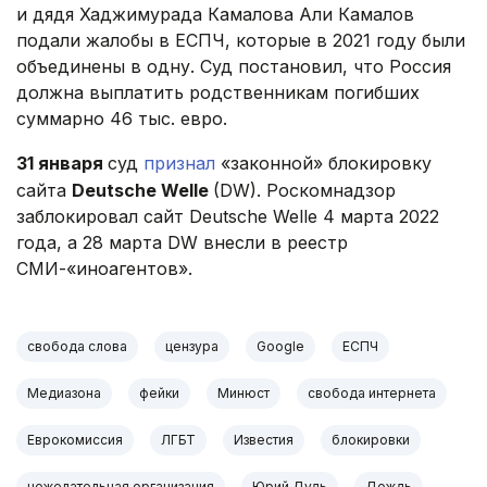
и дядя Хаджимурада Камалова Али Камалов
подали жалобы в ЕСПЧ, которые в 2021 году были
объединены в одну. Суд постановил, что Россия
должна выплатить родственникам погибших
суммарно 46 тыс. евро.
31 января
суд
признал
«законной» блокировку
сайта
Deutsche Welle
(DW). Роскомнадзор
заблокировал сайт Deutsche Welle 4 марта 2022
года, а 28 марта DW внесли в реестр
СМИ-«иноагентов».
свобода слова
цензура
Google
ЕСПЧ
Медиазона
фейки
Минюст
свобода интернета
Еврокомиссия
ЛГБТ
Известия
блокировки
нежелательная организация
Юрий Дудь
Дождь