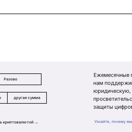
Ежемесячные 
Разово
нам поддержи
юридическую, 
р
другая сумма
просветительс
защиты цифров
Узнайте, почему м
ь криптовалютой →