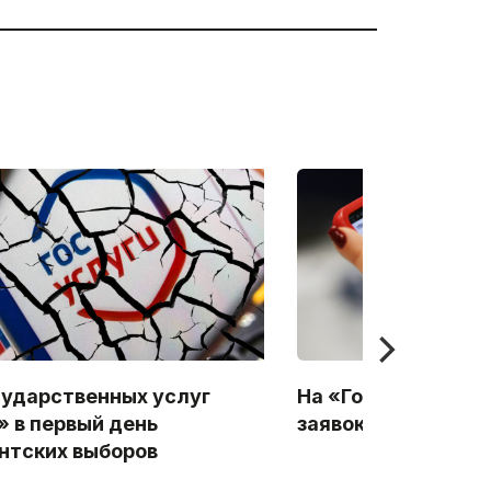
сударственных услуг
На «Госуслугах» 
» в первый день
заявок на голосов
нтских выборов