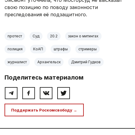
Эйсмонт уточнила, что Мосгорсуд не высказал
свою позицию по поводу законности
преследования её подзащитного.
протест
Суд
20.2
закон о митингах
полиция
КоАП
штрафы
стримеры
журналист
Архангельск
Дмитрий Гудков
Поделитесь материалом
Поддержать Роскомсвободу →