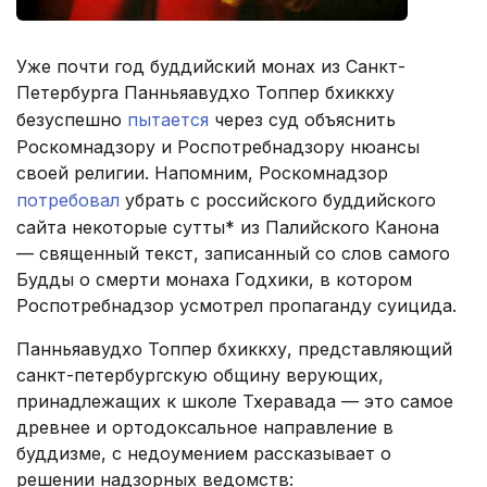
Уже почти год буддийский монах из Санкт-
Петербурга Панньяавудхо Топпер бхиккху
безуспешно
пытается
через суд объяснить
Роскомнадзору и Роспотребнадзору нюансы
своей религии. Напомним, Роскомнадзор
потребовал
убрать с российского буддийского
сайта некоторые сутты* из Палийского Канона
— священный текст, записанный со слов самого
Будды о смерти монаха Годхики, в котором
Роспотребнадзор усмотрел пропаганду суицида.
Панньяавудхо Топпер бхиккху, представляющий
санкт-петербургскую общину верующих,
принадлежащих к школе Тхеравада — это самое
древнее и ортодоксальное направление в
буддизме, с недоумением рассказывает о
решении надзорных ведомств: