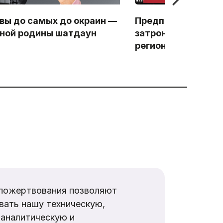
вы до самых до окраин —
Предпраздничный 
ной родины шатдаун
затронул оператор
регионах
пожертвования позволяют
вать нашу техническую,
аналитическую и