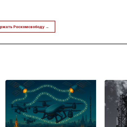
ржать Роскомсвободу →