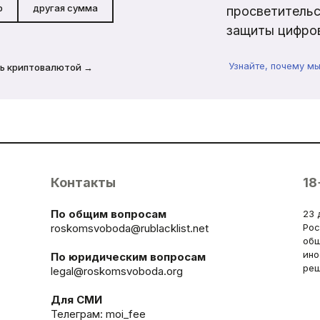
р
другая сумма
просветительс
защиты цифров
Узнайте, почему м
ь криптовалютой →
Контакты
18
По общим вопросам
23 
roskomsvoboda@rublacklist.net
Рос
общ
ино
По юридическим вопросам
реш
legal@roskomsvoboda.org
Для СМИ
Телеграм:
moi_fee