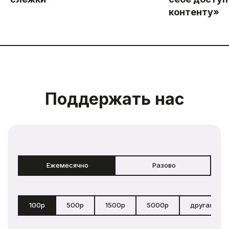
контенту»
Поддержать нас
Ежемесячно
Разово
100р
500р
1500р
5000р
другая сум