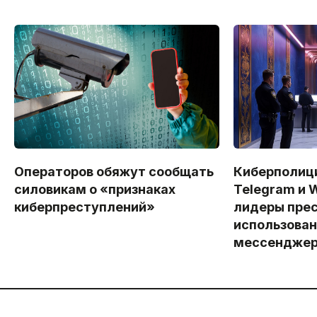
Операторов обяжут сообщать
Киберполици
силовикам о «признаках
Telegram и 
киберпреступлений»
лидеры прес
использова
мессенджер