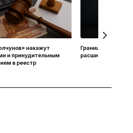
лчунов» накажут
Границы экстреми
и и принудительным
расширены
ием в реестр