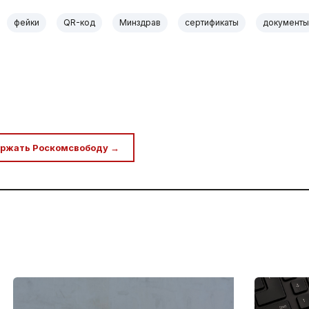
фейки
QR-код
Минздрав
сертификаты
документы
ржать Роскомсвободу →