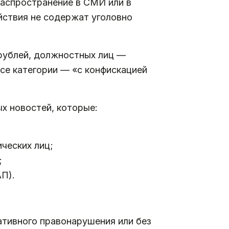
распространение в СМИ или в
йствия не содержат уголовно
 рублей, должностных лиц —
се категории — «с конфискацией
х новостей, которые:
ических лиц;
;
АП).
ативного правонарушения или без