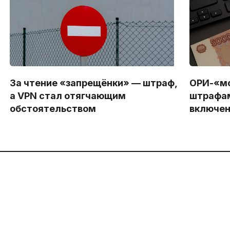
За чтение «запрещёнки» — штраф,
ОРИ-«мо
а VPN стал отягчающим
штрафам
обстоятельством
включен