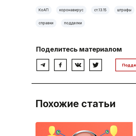
КоАП
коронавирус
ст.13.15
штрафы
справки
подделки
Поделитесь материалом
Подде
Похожие статьи