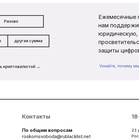
Ежемесячные 
Разово
нам поддержи
юридическую, 
р
другая сумма
просветительс
защиты цифров
Узнайте, почему м
ь криптовалютой →
Контакты
18
По общим вопросам
23 
roskomsvoboda@rublacklist.net
Рос