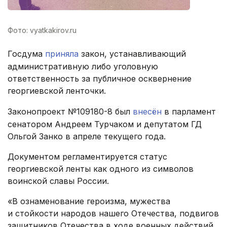
Фото: vyatkakirov.ru
Госдума
приняла
закон, устанавливающий
административную либо уголовную
ответственность за публичное осквернение
георгиевской ленточки.
Законопроект №109180-8 был
внесён
в парламент
сенатором Андреем Турчаком и депутатом ГД
Ольгой Занко в апреле текущего года.
Документом регламентируется статус
георгиевской ленты как одного из символов
воинской славы России.
«В ознаменование героизма, мужества
и стойкости народов нашего Отечества, подвигов
защитников Отечества в ходе военных действий,