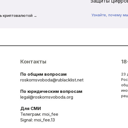
защиты цифров
Узнайте, почему м
ь криптовалютой →
Контакты
18
По общим вопросам
23 
roskomsvoboda@rublacklist.net
Рос
общ
ино
По юридическим вопросам
реш
legal@roskomsvoboda.org
Для СМИ
Телеграм:
moi_fee
Signal: moi_fee.13