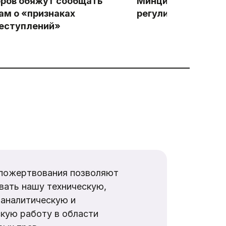
ров обяжут сообщать
Минцифры разраб
ам о «признаках
регулирования ИИ 
еступлений»
пожертвования позволяют
вать нашу техническую,
аналитическую и
кую работу в области