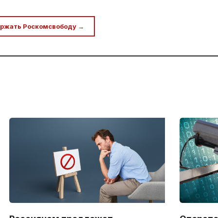
ржать Роскомсвободу →