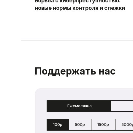
Борьба с киберпреступностью:
новые нормы контроля и слежки
Поддержать нас
Ежемесячно
100р
500р
1500р
5000