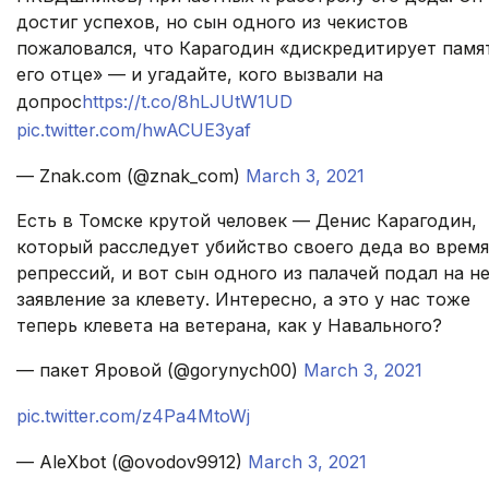
достиг успехов, но сын одного из чекистов
пожаловался, что Карагодин «дискредитирует памя
его отце» — и угадайте, кого вызвали на
допрос
https://t.co/8hLJUtW1UD
pic.twitter.com/hwACUE3yaf
— Znak.com (@znak_com)
March 3, 2021
Есть в Томске крутой человек — Денис Карагодин,
который расследует убийство своего деда во время
репрессий, и вот сын одного из палачей подал на н
заявление за клевету. Интересно, а это у нас тоже
теперь клевета на ветерана, как у Навального?
— пакет Яровой (@gorynych00)
March 3, 2021
pic.twitter.com/z4Pa4MtoWj
— AleXbot (@ovodov9912)
March 3, 2021