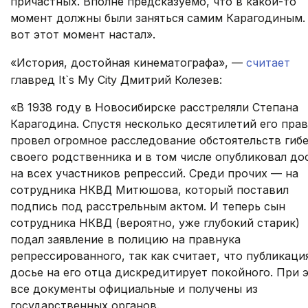
причастных. Вполне предсказуемо, что в какой-то
момент должны были заняться самим Карагодиным.
вот этот момент настал».
«История, достойная кинематографа», —
считает
главред It`s My City Дмитрий Колезев:
«В 1938 году в Новосибирске расстреляли Степана
Карагодина. Спустя несколько десятилетий его пра
провел огромное расследование обстоятельств гиб
своего родственника и в том числе опубликовал до
на всех участников репрессий. Среди прочих — на
сотрудника НКВД Митюшова, который поставил
подпись под расстрельным актом. И теперь сын
сотрудника НКВД (вероятно, уже глубокий старик)
подал заявление в полицию на правнука
репрессированного, так как считает, что публикаци
досье на его отца дискредитирует покойного. При 
все документы официальные и получены из
государственных органов.