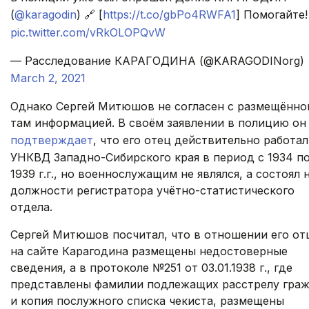
(
@karagodin
) 🔗 [
https://t.co/gbPo4RWFA1
] Помогайте!
pic.twitter.com/vRkOLOPQvW
— Расследование КАРАГОДИНА (@KARAGODINorg)
March 2, 2021
Однако Сергей Митюшов не согласен с размещённо
там информацией. В своём заявлении в полицию он
подтверждает
, что его отец действительно работал
УНКВД Западно-Сибирского края в период с 1934 п
1939 г.г., но военнослужащим не являлся, а состоял 
должности регистратора учётно-статистического
отдела.
Сергей Митюшов посчитал, что в отношении его от
на сайте Карагодина размещены недостоверные
сведения, а в протоколе №251 от 03.01.1938 г., где
представлены фамилии подлежащих расстрелу гра
и копия послужного списка чекиста, размещены