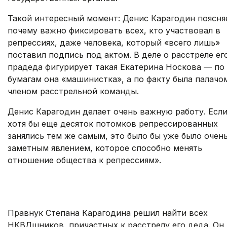
Такой интересный момент: Денис Карагодин поясня
почему важно фиксировать всех, кто участвовал в
репрессиях, даже человека, который «всего лишь»
поставил подпись под актом. В деле о расстреле ег
прадеда фигурирует такая Екатерина Носкова — по
бумагам она «машинистка», а по факту была палачо
членом расстрельной команды.
Денис Карагодин делает очень важную работу. Если
хотя бы еще десяток потомков репрессированных
занялись тем же самым, это было бы уже было очен
заметным явлением, которое способно менять
отношение общества к репрессиям».
https://twitter.com/znak_com/status/136699929294722
s=.
Правнук Степана Карагодина решил найти всех
НКВДшников, причастных к расстрелу его деда. Он