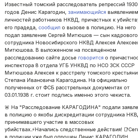
Известный томский расследователь репрессий 1930
годов Денис Карагодин,
занимающийся
выявлением
личностей работников НКВД, причастных к убийств
его прадеда,
сообщил
о вызове в полицию. На него
подал заявление Сергей Митюшов — сын кадрового
сотрудника Новосибирского НКВД Алексея Алексее
Митюшова. В выложенном на посвящённом
расследованию сайте досье
говорится
о причастно
инспектора 8 отдела УГБ УНКВД по НСО ЗСК СССР
Митюшова Алексея к расстрелу томского крестьяни
Степана Ивановича Карагодина. На официально
полученных от ФСБ расстрельных документах от
03.01.1938 г. стоит подпись именно этого чекиста.
🚨 На "Расследование КАРАГОДИНА" подали заявл
в полицию о якобы дискредитации сотрудника НКВ
принимавшего участие в массовых
убийствах.⚡️Начались следственные действия! 📑Сег
в полиции уже был опрошен Денис КАРАГОДИН