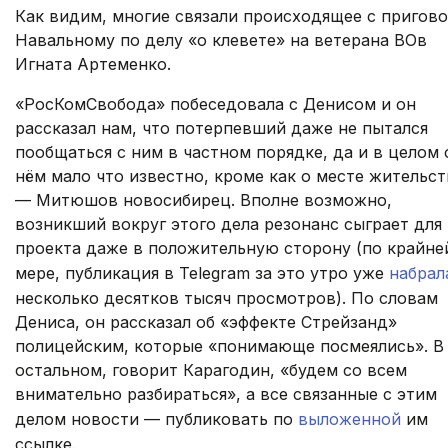
Как видим, многие связали происходящее с пригов
Навальному по делу «о клевете» на ветерана ВОв
Игната Артеменко.
«РосКомСвобода» побеседовала с Денисом и он
рассказал нам, что потерпевший даже не пытался
пообщаться с ним в частном порядке, да и в целом 
нём мало что известно, кроме как о месте жительст
— Митюшов новосибирец. Вполне возможно,
возникший вокруг этого дела резонанс сыграет для
проекта даже в положительную сторону (по крайне
мере, публикация в Telegram за это утро уже
набрал
несколько десятков тысяч просмотров). По словам
Дениса, он рассказал об «эффекте Стрейзанд»
полицейским, которые «понимающе посмеялись». В
остальном, говорит Карагодин, «будем со всем
внимательно разбираться», а все связанные с этим
делом новости — публиковать по
выложенной
им
ссылке.