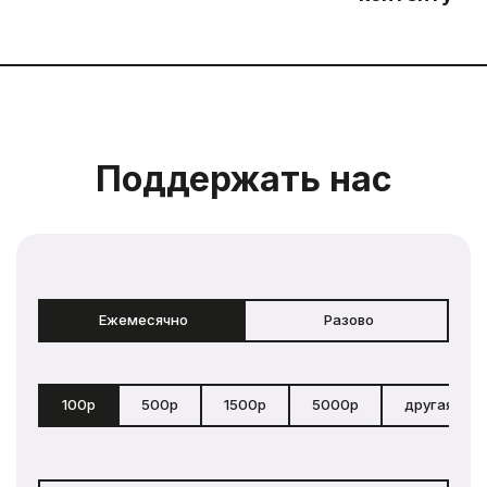
Поддержать нас
Ежемесячно
Разово
100р
500р
1500р
5000р
другая сум