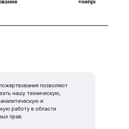
ование
«неприемлемым у
пожертвования позволяют
вать нашу техническую,
аналитическую и
кую работу в области
ых прав.