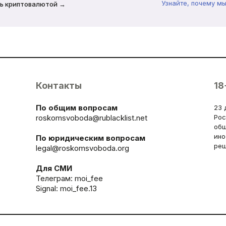
Узнайте, почему м
ь криптовалютой →
Контакты
18
По общим вопросам
23 
roskomsvoboda@rublacklist.net
Рос
общ
ино
По юридическим вопросам
реш
legal@roskomsvoboda.org
Для СМИ
Телеграм:
moi_fee
Signal: moi_fee.13