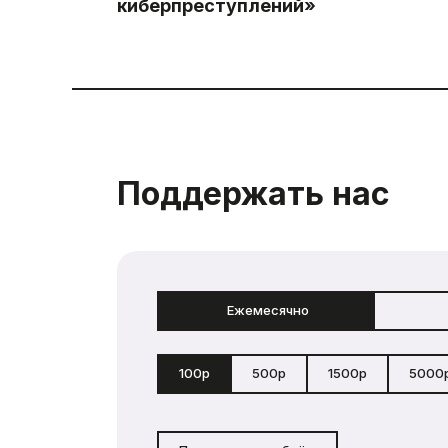
киберпреступлений»
Поддержать нас
Ежемесячно
100р
500р
1500р
5000