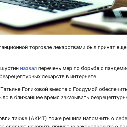
анционной торговле лекарствами был принят еще в
ишустин
назвал
перечень мер по борьбе с пандеми
безрецептурных лекарств в интернете.
Татьяне Голиковой вместе с Госдумой обеспечит
ыло в ближайшее время заказывать безрецептур
вли также (АКИТ) тоже решила напомнить о себе н
а следует ускорить принятие законопроекта о пр