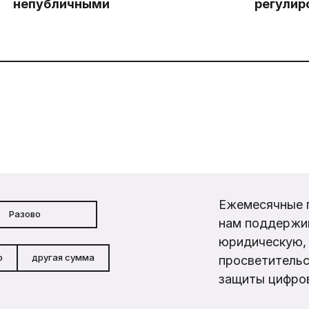
непубличными
регулир
Ежемесячные 
Разово
нам поддержи
юридическую, 
р
другая сумма
просветительс
защиты цифров