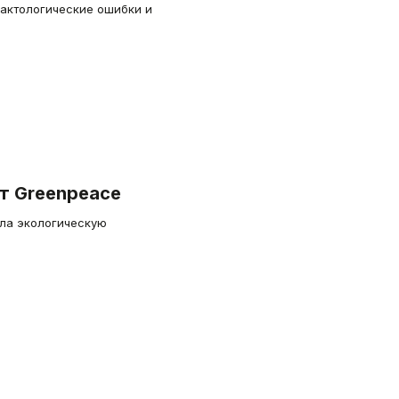
актологические ошибки и
т Greenpeace
ила экологическую