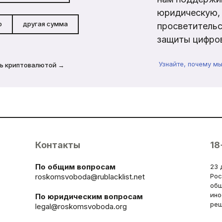
юридическую, 
р
другая сумма
просветительс
защиты цифров
Узнайте, почему м
ь криптовалютой →
Контакты
18
По общим вопросам
23 
roskomsvoboda@rublacklist.net
Рос
общ
ино
По юридическим вопросам
реш
legal@roskomsvoboda.org