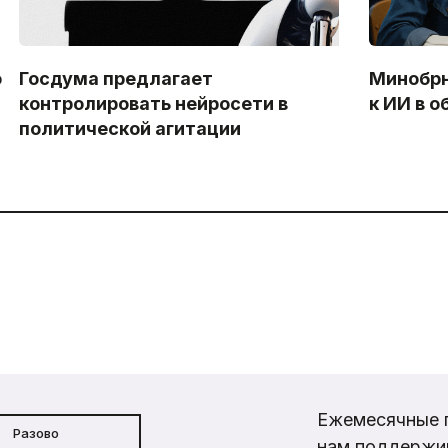
ю
Госдума предлагает
Минобрн
контролировать нейросети в
к ИИ в 
политической агитации
Ежемесячные 
Разово
нам поддержи