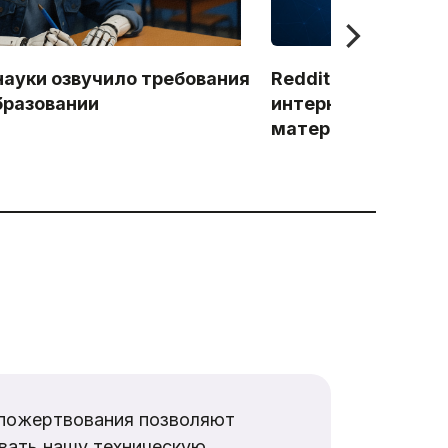
ауки озвучило требования
Reddit закрывает 
образовании
интернета» доступ
материалам
пожертвования позволяют
вать нашу техническую,