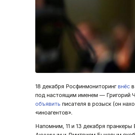
18 декабря Росфинмониторинг
внёс
в
под настоящим именем — Григорий Ч
объявить
писателя в розыск (он нах
«иноагентов».
Напомним, 11 и 13 декабря пранкеры
Акуниным и Дмитрием Быковым якобы