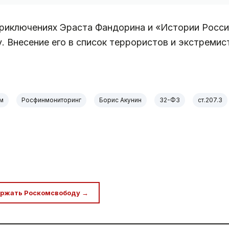
приключениях Эраста Фандорина и «Истории Росси
ду. Внесение его в список террористов и экстреми
м
Росфинмониторинг
Борис Акунин
32-ФЗ
ст.207.3
ржать Роскомсвободу →