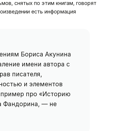
ьмов, снятых по этим книгам, говорят
роизведении есть информация
дениям Бориса Акунина
аление имени автора с
рав писателя,
рностью и элементов
например про «Историю
а Фандорина, — не