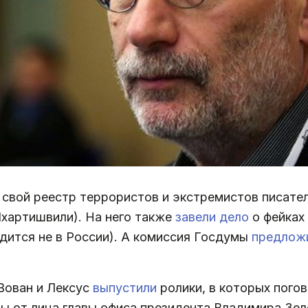
 свой реестр террористов и экстремистов писател
хартишвили). На него также
завели дело
о фейках
одится не в России). А комиссия Госдумы
предлож
 Вован и Лексус
выпустили
ролики, в которых пого
 от лица главы офиса президента Владимира Зел