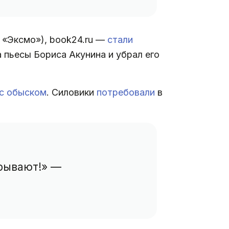
т «Эксмо»), book24.ru —
стали
 пьесы Бориса Акунина и убрал его
с обыском
. Силовики
потребовали
в
крывают!» —