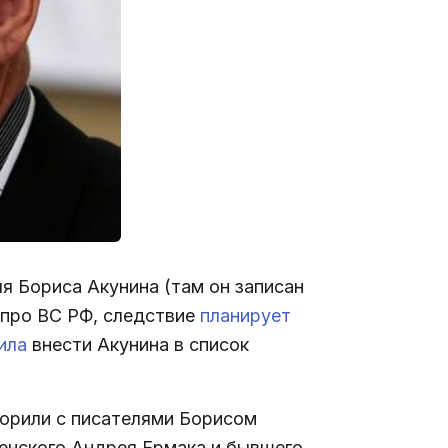
я Бориса Акунина (там он записан
 про ВС РФ, следствие
планирует
ила
внести Акунина в список
ворили с писателями Борисом
енского Андрея Ермака и бывшего