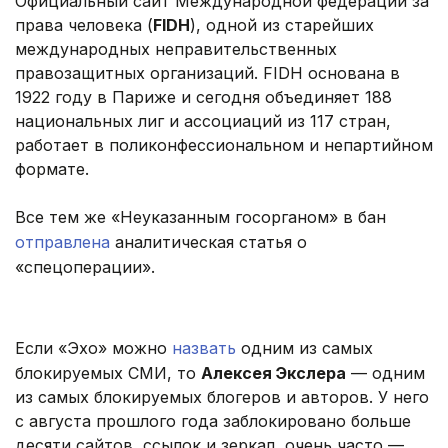
Официальный сайт Международной федерации за
права человека (
FIDH
), одной из старейших
международных неправительственных
правозащитных организаций. FIDH основана в
1922 году в Париже и сегодня объединяет 188
национальных лиг и ассоциаций из 117 стран,
работает в поликонфессиональном и непартийном
формате.
Все тем же «Неуказанным госорганом» в бан
отправлена
аналитическая статья о
«спецоперации».
Если «Эхо» можно
назвать
одним из самых
блокируемых СМИ, то
Алексея Экслера
— одним
из самых блокируемых блогеров и авторов. У него
с августа прошлого года заблокировано больше
десяти сайтов, ссылок и зеркал, очень часто —