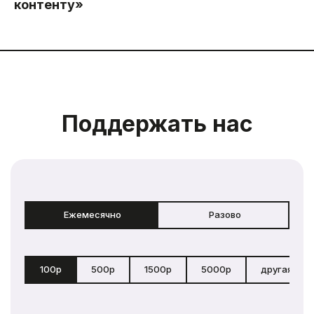
контенту»
Поддержать нас
Ежемесячно
Разово
100р
500р
1500р
5000р
другая сум