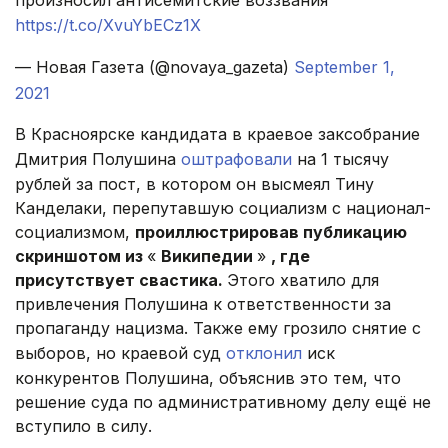
произносил антисемитские воззвания
https://t.co/XvuYbECz1X
— Новая Газета (@novaya_gazeta)
September 1,
2021
В Красноярске кандидата в краевое заксобрание
Дмитрия Полушина
оштрафовали
на 1 тысячу
рублей за пост, в котором он высмеял Тину
Канделаки, перепутавшую социализм с национал-
социализмом,
проиллюстрировав публикацию
скриншотом из
«
Википедии
»
, где
присутствует свастика.
Этого хватило для
привлечения Полушина к ответственности за
пропаганду нацизма. Также ему грозило снятие с
выборов, но краевой суд
отклонил
иск
конкурентов Полушина, объяснив это тем, что
решение суда по административному делу ещё не
вступило в силу.