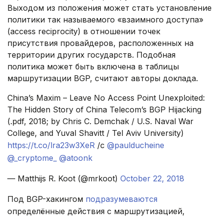
Выходом из положения может стать установление
политики так называемого «взаимного доступа»
(access reciprocity) в отношении точек
присутствия провайдеров, расположенных на
территории других государств. Подобная
политика может быть включена в таблицы
маршрутизации BGP, считают авторы доклада.
China’s Maxim – Leave No Access Point Unexploited:
The Hidden Story of China Telecom’s BGP Hijacking
(.pdf, 2018; by Chris C. Demchak / U.S. Naval War
College, and Yuval Shavitt / Tel Aviv University)
https://t.co/lra23w3XeR
/c
@paulducheine
@_cryptome_
@atoonk
— Matthijs R. Koot (@mrkoot)
October 22, 2018
Под BGP-хакингом
подразумеваются
определённые действия с маршрутизацией,