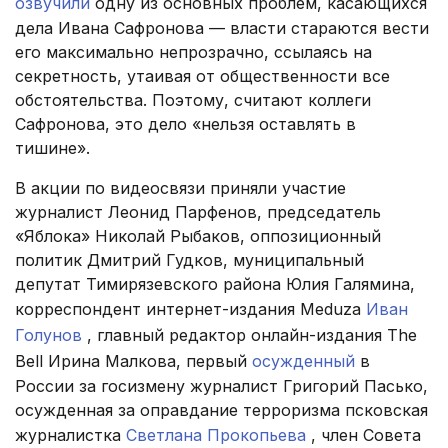
озвучили
одну из основных проблем, касающихся
дела Ивана Сафронова — власти стараются вести
его максимально непрозрачно, ссылаясь на
секретность, утаивая от общественности все
обстоятельства. Поэтому, считают коллеги
Сафронова, это дело «нельзя оставлять в
тишине».
В акции по видеосвязи приняли участие
журналист Леонид Парфенов, председатель
«Яблока» Николай Рыбаков, оппозиционный
политик Дмитрий Гудков, муниципальный
депутат Тимирязевского района Юлия Галямина,
корреспондент интернет-издания Meduza
Иван
Голунов
, главный редактор онлайн-издания The
Bell Ирина Малкова, первый
осужденный
в
России за госизмену журналист Григорий Пасько,
осужденная за оправдание терроризма псковская
журналистка
Светлана Прокопьева
, член Совета