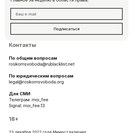
Подписаться
Контакты
По общим вопросам
roskomsvoboda@rublacklist.net
По юридическим вопросам
legal@roskomsvoboda.org
Для СМИ
Телеграм:
moi_fee
Signal: moi_fee.13
18+
23 декабря 2022 года Минюст включил