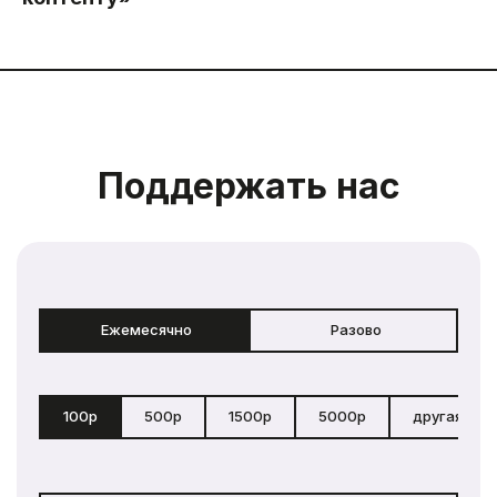
Поддержать нас
Ежемесячно
Разово
100р
500р
1500р
5000р
другая сум