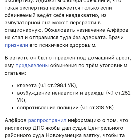
экспертизу. Адвокаты блогера объяснили, что
такая экспертиза назначается только если
обвиняемый ведёт себя неадекватно, из
амбулаторной она может перерасти в
стационарную. Обжаловать назначение Алфёров
не стал и отправился туда без адвоката. Врачи
признали
его психически здоровым.
В августе он был отправлен под домашний арест,
ему
предъявлены
обвинения по трём уголовным
статьям:
клевета (ч.1 ст.298.1 УК),
возбуждение ненависти и вражды (ч.1 ст.282
УК),
сопротивление полиции (ч.1 ст.318 УК).
Алфёров
распространил
информацию о том, что
инспектор ДПС якобы дал судье Центрального
районного суда Новокузнецка взятку, чтобы та