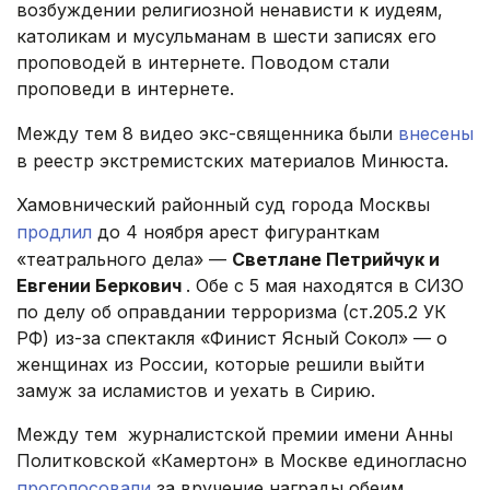
возбуждении религиозной ненависти к иудеям,
католикам и мусульманам в шести записях его
проповодей в интернете. Поводом стали
проповеди в интернете.
Между тем 8 видео экс-священника были
внесены
в реестр экстремистских материалов Минюста.
Хамовнический районный суд города Москвы
продлил
до 4 ноября арест фигуранткам
«театрального дела» —
Светлане Петрийчук и
Евгении Беркович
. Обе с 5 мая находятся в СИЗО
по делу об оправдании терроризма (ст.205.2 УК
РФ) из-за спектакля «Финист Ясный Сокол» — о
женщинах из России, которые решили выйти
замуж за исламистов и уехать в Сирию.
Между тем журналистской премии имени Анны
Политковской «Камертон» в Москве единогласно
проголосовали
за вручение награды обеим