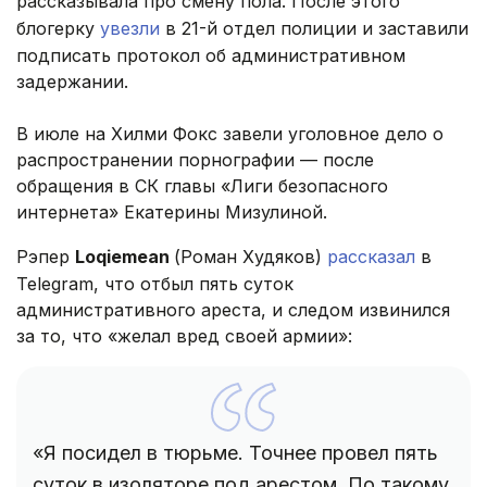
рассказывала про смену пола. После этого
блогерку
увезли
в 21-й отдел полиции и заставили
подписать протокол об административном
задержании.
В июле на Хилми Фокс завели уголовное дело о
распространении порнографии — после
обращения в СК главы «Лиги безопасного
интернета» Екатерины Мизулиной.
Рэпер
Loqiemean
(Роман Худяков)
рассказал
в
Telegram, что отбыл пять суток
административного ареста, и следом извинился
за то, что «желал вред своей армии»:
«Я посидел в тюрьме. Точнее провел пять
суток в изоляторе под арестом. По такому